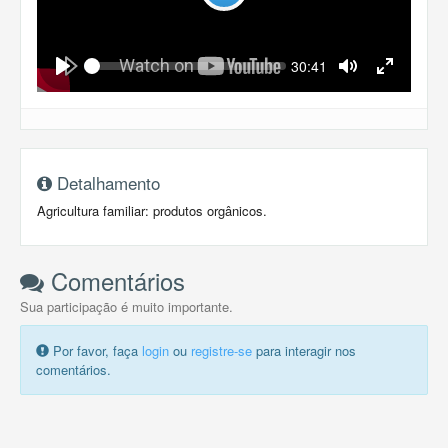
Play
Seek
Current
30:41
time
Play
Toggle
Toggle
Mute
Fullscreen
Detalhamento
Agricultura familiar: produtos orgânicos.
Comentários
Sua participação é muito importante.
Por favor, faça
login
ou
registre-se
para interagir nos
comentários.