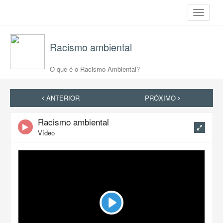
Toggle
navigati
Racismo ambiental
O que é o Racismo Ambiental?
ANTERIOR
PRÓXIMO
Racismo ambiental
Vídeo
Play