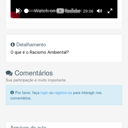
Seek
Current
29:06
time
Play
Toggle
Toggle
Mute
Fullscreen
Detalhamento
O que é o Racismo Ambiental?
Comentários
Sua participação é muito importante.
Por favor, faça
login
ou
registre-se
para interagir nos
comentários.
Arquivos da aula