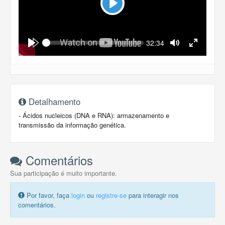
Play
Seek
Current
32:34
time
Play
Toggle
Toggle
Mute
Fullscreen
Detalhamento
- Ácidos nucleicos (DNA e RNA): armazenamento e
transmissão da informação genética.
Comentários
Sua participação é muito importante.
Por favor, faça
login
ou
registre-se
para interagir nos
comentários.