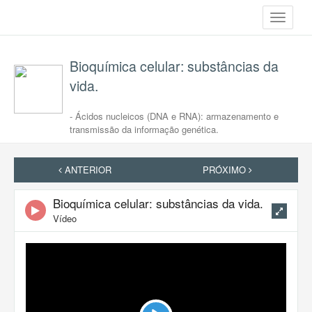
Toggle
navigati
Bioquímica celular: substâncias da
vida.
- Ácidos nucleicos (DNA e RNA): armazenamento e
transmissão da informação genética.
ANTERIOR
PRÓXIMO
Bioquímica celular: substâncias da vida.
Vídeo