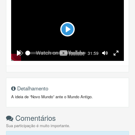
Play
Seek
Current
31:59
time
Play
Toggle
Toggle
Mute
Fullscreen
Detalhamento
A ideia de “Novo Mundo” ante o Mundo Antigo.
Comentários
Sua participação é muito importante.