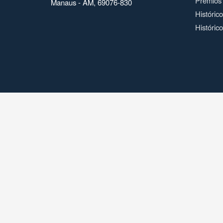
Prêmios
Manaus - AM, 69076-830
Históric
Histórico