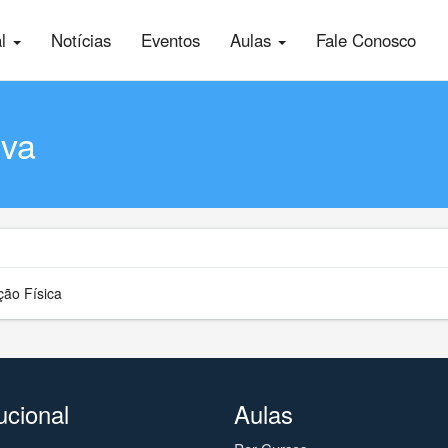
al
Notícias
Eventos
Aulas
Fale Conosco
lva
ção Física
tucional
Aulas