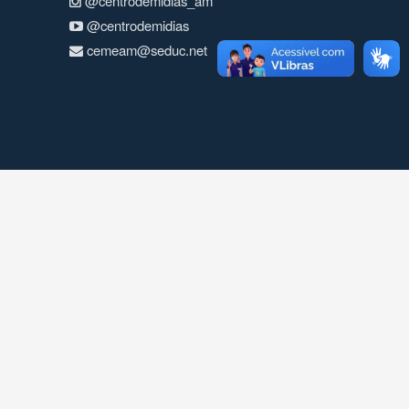
@centrodemidias_am
@centrodemidias
cemeam@seduc.net