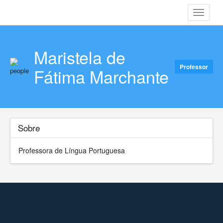
Toggle
navigati
Maristela de
Professor
Fátima Marchante
Sobre
Professora de Língua Portuguesa