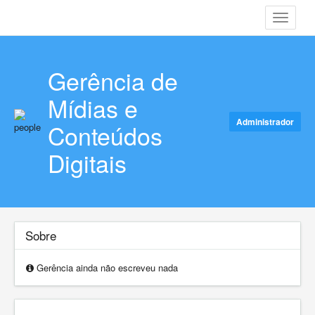
Toggle
navigati
Gerência de
Mídias e
Administrador
Conteúdos
Digitais
Sobre
Gerência ainda não escreveu nada