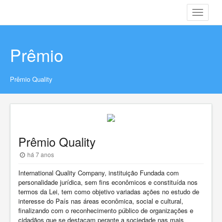
Toggle
navigati
Prêmio
Prêmio Quality
Prêmio Quality
há 7 anos
International Quality Company, instituição Fundada com
personalidade jurídica, sem fins econômicos e constituída nos
termos da Lei, tem como objetivo variadas ações no estudo de
interesse do País nas áreas econômica, social e cultural,
finalizando com o reconhecimento público de organizações e
cidadãos que se destacam perante a sociedade nas mais