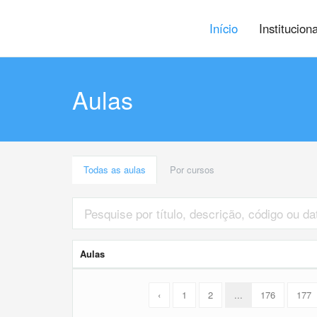
Início
Institucion
Aulas
Todas as aulas
Por cursos
Aulas
‹
1
2
...
176
177