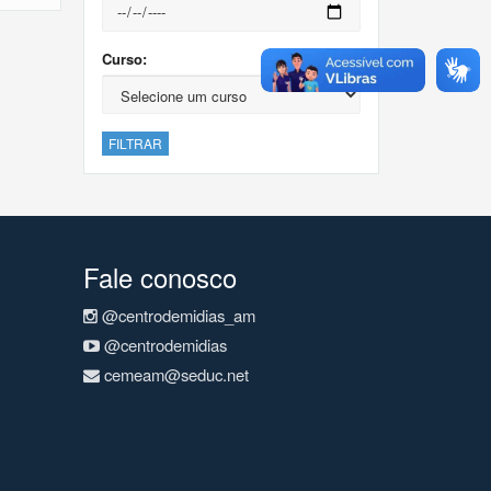
Curso:
FILTRAR
Fale conosco
@centrodemidias_am
@centrodemidias
cemeam@seduc.net