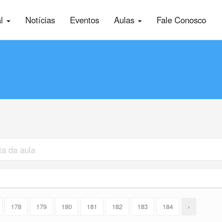
al
Notícias
Eventos
Aulas
Fale Conosco
178
179
180
181
182
183
184
›