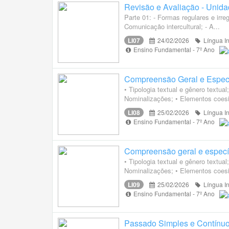
Revisão e Avaliação - Unida
Parte 01: - Formas regulares e irr
Comunicação intercultural; - A...
LI07
24/02/2026
Língua I
Ensino Fundamental - 7º Ano
Compreensão Geral e Específi
• Tipologia textual e gênero textua
Nominalizações; • Elementos coesi
LI08
25/02/2026
Língua I
Ensino Fundamental - 7º Ano
Compreensão geral e específi
• Tipologia textual e gênero textua
Nominalizações; • Elementos coesi
LI09
25/02/2026
Língua I
Ensino Fundamental - 7º Ano
Passado Simples e Contínu