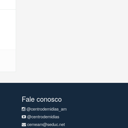
Fale conosco
@centrodemidias_am
@centrodemidias
cemeam@seduc.net