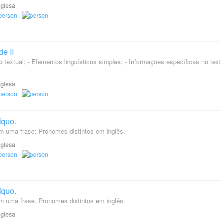
nglesa
e II
ro textual; - Elementos linguísticos simples; - Informações específicas no text
nglesa
íquo.
 em uma frase; Pronomes distintos em inglês.
nglesa
íquo.
 em uma frase. Pronomes distintos em inglês.
nglesa