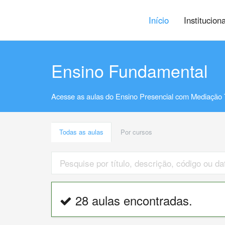
Início
Institucion
Ensino Fundamental
Acesse as aulas do Ensino Presencial com Mediação 
Todas as aulas
Por cursos
28 aulas encontradas.