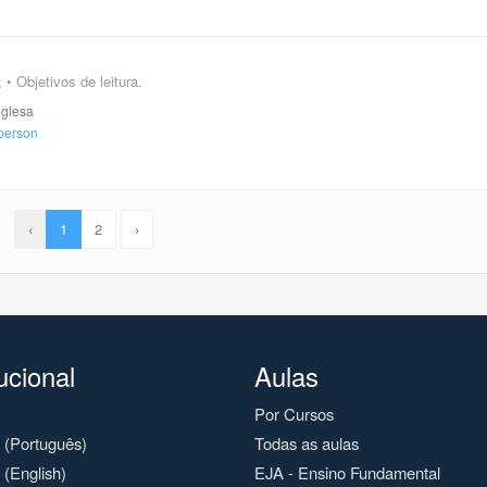
 • Objetivos de leitura.
nglesa
‹
1
2
›
tucional
Aulas
Por Cursos
o (Português)
Todas as aulas
 (English)
EJA - Ensino Fundamental