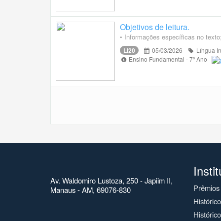
Objetivos de leitura.
• Informações específicas no texto;
LI20
05/03/2026
Língua I
Ensino Fundamental - 7º Ano
Insti
Av. Waldomiro Lustoza, 250 - Japiim II,
Prêmios
Manaus - AM, 69076-830
Históric
Histórico