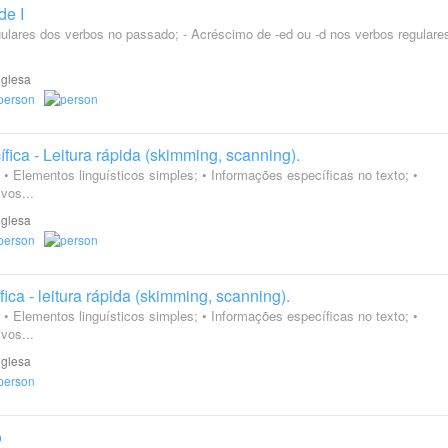
de I
egulares dos verbos no passado; - Acréscimo de -ed ou -d nos verbos regulares
nglesa
ca - Leitura rápida (skimming, scanning).
l; • Elementos linguísticos simples; • Informações específicas no texto; •
vos...
nglesa
ca - leitura rápida (skimming, scanning).
l; • Elementos linguísticos simples; • Informações específicas no texto; •
vos...
nglesa
o